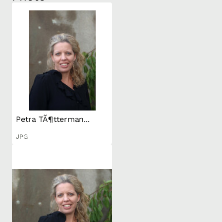
Petra TÃ¶tterman...
JPG